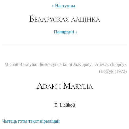
Наступны
Беларуская лацінка
Папярэдні
Adam i Marylia
E. Liaŭkoŭ
Чытаць гэты тэкст кірыліцай