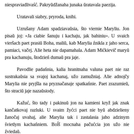
niespraviadlivaść. Pakryŭdžanaha junaka ŭratavala paezija.
Uratavali siabry, pryroda, knihi.
Uzrušany Adam spadziavaŭsia, što viernie Maryliu. Jon
pisaŭ joj: «Ja ciabie šanuju i kachaju, jak bahiniu». U svaich
vieršach paet prasiŭ Boha, maliŭ, kab Marylia źnikla z jaho serca,
pamiaci, vačej. Alie heta nie dapamahala. Adam Mićkievič maryŭ
pra kachanuju, štodzień dumaŭ pra jaje.
Pavodlie padańnia, kalia hranitnaha valuna paet nie raz
sustrakaŭsia sa svajoj kachanaj, užo zamužniaj. Alie adnojčy
Marylia nie pryjšla na pryznačanaje spatkańnie. Paet zrazumieŭ,
što straciŭ jaje nazaŭsiody.
Kažuć, što tady i pakinuŭ jon na kamieni kryž jak znak
kančatkovaj razluki. U svaim žyćci paet nie byŭ abdzielieny
žanočaj uvahaj, alie Marylia tak i zastalasia jaho adzinym
śvietlym kachańniem. Boĺš mocnaha pačućcia jon užo nie
źviedaŭ.