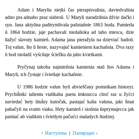
Adam i Marylia niejki čas pierapisvalisia, daviedvalisia
adno pra adnaho praz siabroŭ. U Maryli naradzilisia dźvie dački i
syn. Jana aktyŭna padtrymlivala paŭstańnie 1863 hoda. Pamierla
ŭ 1864 hodzie, jaje pachavali niedalioka ad taho miesca, dzie
liažyć slavuty kamień. Adama jana pieražyla na dzieviać hadoŭ.
Toj valun, što ŭ liesie, nazyvajuć kamieniem kachańnia. Dva razy
ŭ hod moladź vyścilaje ściežku da jaho kvietkami.
Pryčynaj takoha najmieńnia kamienia staŭ lios Adama i
Maryli, ich čystaje i śvietlaje kachańnie.
U 1986 hodzie valun byŭ abvieščany pomnikam historyi.
Prychiĺniki talientu vialikaha paeta imknucca choć raz u žyćci
naviedać hety ŭtuĺny kutočak, pastajać kalia valuna, jaki šmat
pabačyŭ na svaim viaku. Hety kamień i siońnia ŭsprymajecca jak
pamiać ab vialikim i śvietlym pačućci maladych liudziej.
Наступны
|
Папярэдні