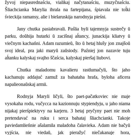
žyvoj niepasrednaściu, vialikaj načytanaściu, muzyčnaściu.
Šliachcianka Marylia ihrala na fartepijana, śpiavala nie toĺki
śvieckija ramansy, alie i bielaruskija narodnyja pieśni.
Jany chutka pasiabravali. Paślia byli tajemnyja sustrečy ŭ
parku, doŭhija hutarki ŭ zacišnaj aĺtancy, junackija kliatvy ŭ
viečnym kachańni. Adam razumieŭ, što ŭ hetaj hlušy jon znajšoŭ
svoj ideal, pra jaki maryŭ zaŭsiody. Paźniej jon nazavie tuju
aĺtanku kalyskaj svajho ščaścia, kalyskaj pieršaj liubovi.
Chutka maladomu kavalieru rastlumačyli, što jaho
kachanuju addajuć zamuž za bahataha hrafa, byloha aficera
napalieonaŭskaj armii.
Rodnyja Maryli ličyli, što paet-pačatkoviec nie maje
vysokaha rodu, vučycca na kazionnuju stypiendyju, u jaho niama
nijakaj pierśpiektyvy na karjeru. 3 hetaj pryčyny paet nie moh
pretendavać na ruku i serca bahataj šliachcianki. Takoje
paviedamlieńnie ašalamila maladoha čalavieka. Adam nie bačyŭ
vyjścia, nie viedaŭ, jak pieražyć niečakanaje hora,