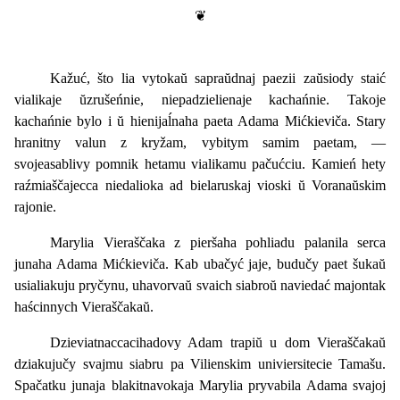
Kažuć, što lia vytokaŭ sapraŭdnaj paezii zaŭsiody staić
vialikaje ŭzrušeńnie, niepadzielienaje kachańnie. Takoje
kachańnie bylo i ŭ hienijaĺnaha paeta Adama Mićkieviča. Stary
hranitny valun z kryžam, vybitym samim paetam, —
svojeasablivy pomnik hetamu vialikamu pačućciu. Kamień hety
raźmiaščajecca niedalioka ad bielaruskaj vioski ŭ Voranaŭskim
rajonie.
Marylia Vieraščaka z pieršaha pohliadu palanila serca
junaha Adama Mićkieviča. Kab ubačyć jaje, budučy paet šukaŭ
usialiakuju pryčynu, uhavorvaŭ svaich siabroŭ naviedać majontak
haścinnych Vieraščakaŭ.
Dzieviatnaccacihadovy Adam trapiŭ u dom Vieraščakaŭ
dziakujučy svajmu siabru pa Vilienskim univiersitecie Tamašu.
Spačatku junaja blakitnavokaja Marylia pryvabila Adama svajoj