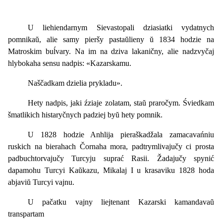
U liehiendarnym Sievastopali dziasiatki vydatnych
pomnikaŭ, alie samy pieršy pastaŭlieny ŭ 1834 hodzie na
Matroskim buĺvary. Na im na dziva lakaničny, alie nadzvyčaj
hlybokaha sensu nadpis: «Kazarskamu.
Naščadkam dzielia prykladu».
Hety nadpis, jaki źziaje zolatam, staŭ praročym. Śviedkam
šmatlikich histaryčnych padziej byŭ hety pomnik.
U 1828 hodzie Anhlija pieraškadžala zamacavańniu
ruskich na bierahach Čornaha mora, padtrymlivajučy ci prosta
padbuchtorvajučy Turcyju suprać Rasii. Žadajučy spynić
dapamohu Turcyi Kaŭkazu, Mikalaj I u krasaviku 1828 hoda
abjaviŭ Turcyi vajnu.
U pačatku vajny liejtenant Kazarski kamandavaŭ
transpartam