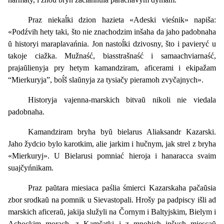
Praz niekaĺki dzion hazieta «Adeski vieśnik» napiša:
«Podźvih hety taki, što nie znachodzim inšaha da jaho padobnaha
ŭ historyi maraplavańnia. Jon nastoĺki dzivosny, što i pavieryć u
takoje ciažka. Mužnaść, biasstrašnaść i samaachviarnaść,
prajaŭlienyja pry hetym kamandziram, aficerami i ekipažam
“Mierkuryja”, boĺš slaŭnyja za tysiačy pieramoh zvyčajnych».
Historyja vajenna-marskich bitvaŭ nikoli nie viedala
padobnaha.
Kamandziram bryha byŭ bielarus Aliaksandr Kazarski.
Jaho žydcio bylo karotkim, alie jarkim i hučnym, jak strel z bryha
«Mierkuryj». U Bielarusi pomniać hieroja i hanaracca svaim
suajčyńnikam.
Praz paŭtara miesiaca paślia śmierci Kazarskaha pačaŭsia
zbor srodkaŭ na pomnik u Sievastopali. Hrošy pa padpiscy išli ad
marskich aficeraŭ, jakija služyli na Čornym i Baltyjskim, Bielym i
Achockim morach, z Kamčatki i z mnohich inšych miescaŭ