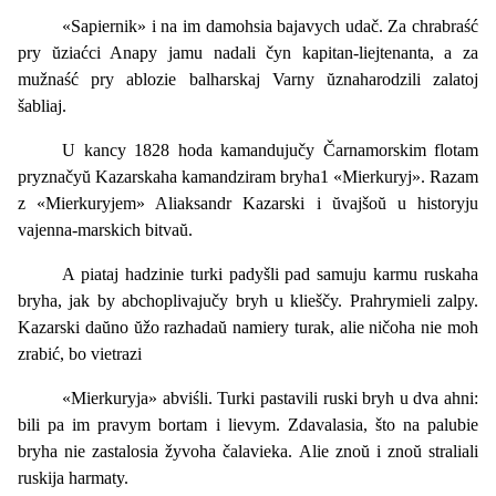
«Sapiernik» i na im damohsia bajavych udač. Za chrabraść
pry ŭziaćci Anapy jamu nadali čyn kapitan-liejtenanta, a za
mužnaść pry ablozie balharskaj Varny ŭznaharodzili zalatoj
šabliaj.
U kancy 1828 hoda kamandujučy Čarnamorskim flotam
pryznačyŭ Kazarskaha kamandziram bryha1 «Mierkuryj». Razam
z «Mierkuryjem» Aliaksandr Kazarski i ŭvajšoŭ u historyju
vajenna-marskich bitvaŭ.
A piataj hadzinie turki padyšli pad samuju karmu ruskaha
bryha, jak by abchoplivajučy bryh u klieščy. Prahrymieli zalpy.
Kazarski daŭno ŭžo razhadaŭ namiery turak, alie ničoha nie moh
zrabić, bo vietrazi
«Mierkuryja» abviśli. Turki pastavili ruski bryh u dva ahni:
bili pa im pravym bortam i lievym. Zdavalasia, što na palubie
bryha nie zastalosia žyvoha čalavieka. Alie znoŭ i znoŭ straliali
ruskija harmaty.