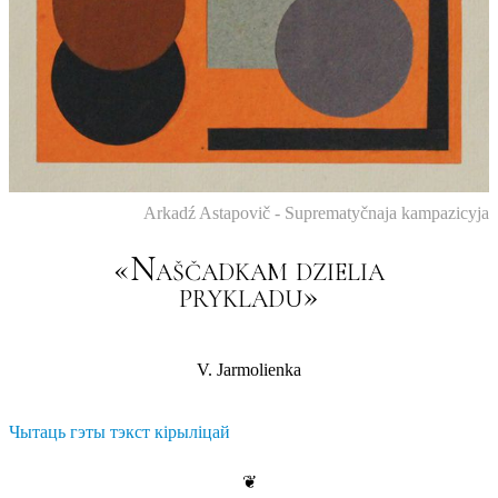
«Naščadkam dzielia
prykladu»
V. Jarmolienka
Чытаць гэты тэкст кірыліцай