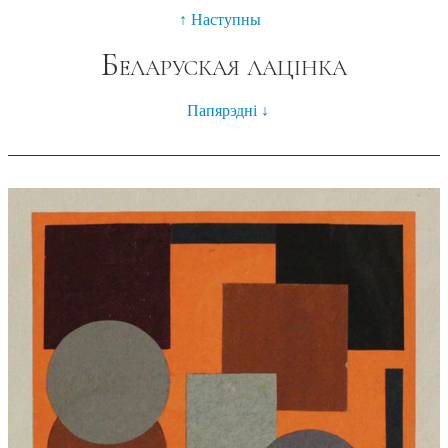
Наступны
Беларуская лацінка
Папярэдні