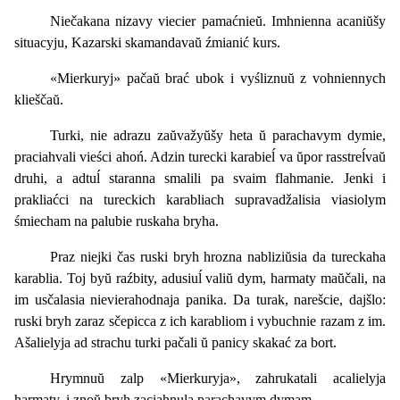
Niečakana nizavy viecier pamaćnieŭ. Imhnienna acaniŭšy
situacyju, Kazarski skamandavaŭ źmianić kurs.
«Mierkuryj» pačaŭ brać ubok i vyśliznuŭ z vohniennych
klieščaŭ.
Turki, nie adrazu zaŭvažyŭšy heta ŭ parachavym dymie,
praciahvali vieści ahoń. Adzin turecki karabieĺ va ŭpor rasstreĺvaŭ
druhi, a adtuĺ staranna smalili pa svaim flahmanie. Jenki i
prakliaćci na tureckich karabliach supravadžalisia viasiolym
śmiecham na palubie ruskaha bryha.
Praz niejki čas ruski bryh hrozna nabliziŭsia da tureckaha
karablia. Toj byŭ raźbity, adusiuĺ valiŭ dym, harmaty maŭčali, na
im usčalasia nievierahodnaja panika. Da turak, narešcie, dajšlo:
ruski bryh zaraz sčepicca z ich karabliom i vybuchnie razam z im.
Ašalielyja ad strachu turki pačali ŭ panicy skakać za bort.
Hrymnuŭ zalp «Mierkuryja», zahrukatali acalielyja
harmaty, i znoŭ bryh zaciahnula parachavym dymam.